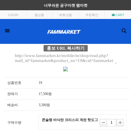
너무쉬운 공구마켓 팸마켓
LOGIN
팸상품
제휴상품
주문확인
CART
홍보 URL 복사하기
상품번호
19
판매가
17,500원
배송비
3,500원
쫀슐랭 바삭란 크리스피 계란 핫도그
구매수량